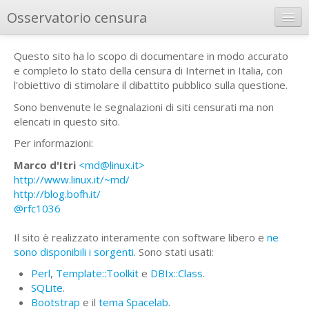
Osservatorio censura
Home
Questo sito ha lo scopo di documentare in modo accurato
e completo lo stato della censura di Internet in Italia, con
Elenchi
l'obiettivo di stimolare il dibattito pubblico sulla questione.
Storico
Sono benvenute le segnalazioni di siti censurati ma non
elencati in questo sito.
Grafici
Per informazioni:
Tecnologie
Marco d'Itri
<md@linux.it>
http://www.linux.it/~md/
Chi sono
http://blog.bofh.it/
@rfc1036
Il sito è realizzato interamente con software libero e
ne
sono disponibili i sorgenti
. Sono stati usati:
Perl
,
Template::Toolkit
e
DBIx::Class
.
SQLite
.
Bootstrap
e il
tema Spacelab
.